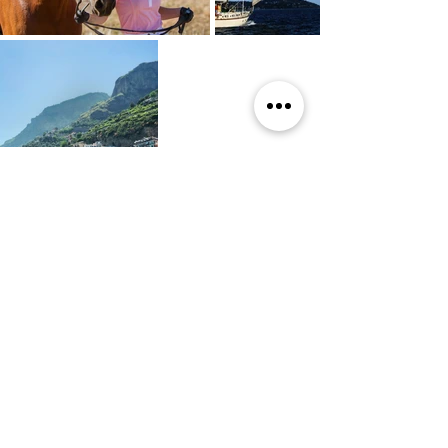
Tenuta Sorrentino
Vivi la bellezza del Vesuvio nella nostra tenuta