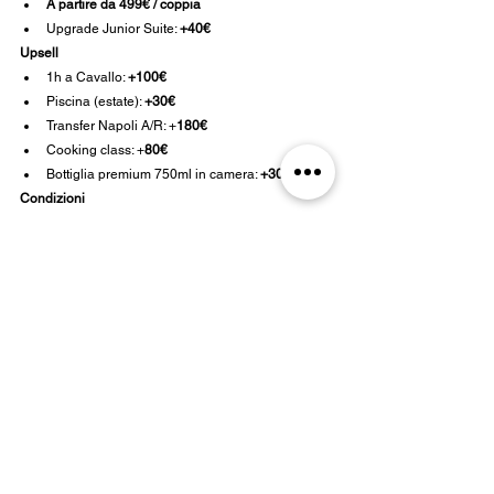
A partire da 499€ / coppia
Upgrade Junior Suite: 
+40€
Upsell
1h a Cavallo: 
+100€
Piscina (estate): 
+30€
Transfer Napoli A/R: +
180€
Cooking class: +
80€
Bottiglia premium 750ml in camera: 
+30€
Condizioni
Cancellazione gratuita fino a 14 giorni. Check-in 
14:30, check-out 10:30.
Email: Info@vesuvioinn.it
Recensioni
Tel.: +39.366.43.89.231
Gallery
+39.081.858.11.17
/
+39.081.187.77.790
La Tenuta
© 2025 Vesuvio Inn Bed & Wine Experience |
Codice CIN: IT063009B5ZCFHYQY2